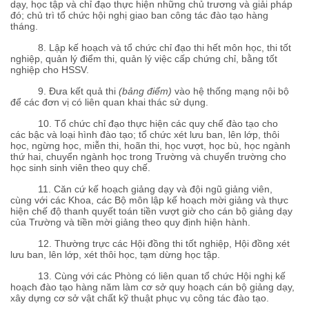
dạy, học tập và chỉ đạo thực hiện những chủ trương và giải pháp
đó; chủ trì tổ chức hội nghị giao ban công tác đào tạo hàng
tháng.
8. Lập kế hoạch và tổ chức chỉ đạo thi hết môn học, thi tốt
nghiệp, quản lý điểm thi, quản lý việc cấp chứng chỉ, bằng tốt
nghiệp cho HSSV.
9. Đưa kết quả thi
(bảng điểm)
vào hệ thống mạng nội bộ
để các đơn vị có liên quan khai thác sử dụng.
10. Tổ chức chỉ đạo thực hiện các quy chế đào tạo cho
các bậc và loại hình đào tạo; tổ chức xét lưu ban, lên lớp, thôi
học, ngừng học, miễn thi, hoãn thi, học vượt, học bù, học ngành
thứ hai, chuyển ngành học trong Trường và chuyển trường cho
học sinh sinh viên theo quy chế.
11. Căn cứ kế hoạch giảng dạy và đội ngũ giảng viên,
cùng với các Khoa, các Bộ môn lập kế hoạch mời giảng và thực
hiện chế độ thanh quyết toán tiền vượt giờ cho cán bộ giảng dạy
của Trường và tiền mời giảng theo quy định hiện hành.
12. Thường trực các Hội đồng thi tốt nghiệp, Hội đồng xét
lưu ban, lên lớp, xét thôi học, tạm dừng học tập.
13. Cùng với các Phòng có liên quan tổ chức Hội nghị kế
hoạch đào tạo hàng năm làm cơ sở quy hoạch cán bộ giảng dạy,
xây dựng cơ sở vật chất kỹ thuật phục vụ công tác đào tạo.