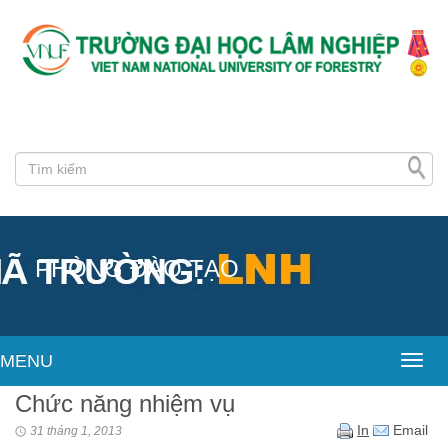
PHÒNG ĐÀO TẠO
MENU
Toggl
Chức năng nhiệm vụ
In
Email
31 tháng 1, 2013