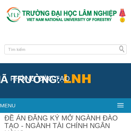
PHÒNG ĐÀO TẠO
MENU
Toggl
ĐỀ ÁN ĐĂNG KÝ MỞ NGÀNH ĐÀO
TẠO - NGÀNH TÀI CHÍNH NGÂN