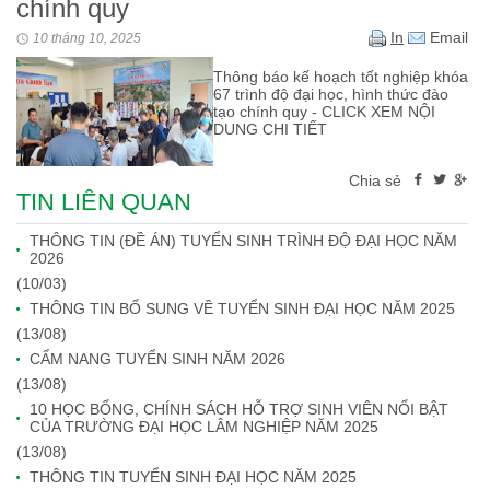
chính quy
In
Email
10 tháng 10, 2025
Thông báo kế hoạch tốt nghiệp khóa
67 trình độ đại học, hình thức đào
tạo chính quy - CLICK XEM NỘI
DUNG CHI TIẾT
Chia sẻ
TIN LIÊN QUAN
THÔNG TIN (ĐỀ ÁN) TUYỂN SINH TRÌNH ĐỘ ĐẠI HỌC NĂM
2026
(10/03)
THÔNG TIN BỔ SUNG VỀ TUYỂN SINH ĐẠI HỌC NĂM 2025
(13/08)
CẨM NANG TUYỂN SINH NĂM 2026
(13/08)
10 HỌC BỔNG, CHÍNH SÁCH HỖ TRỢ SINH VIÊN NỔI BẬT
CỦA TRƯỜNG ĐẠI HỌC LÂM NGHIỆP NĂM 2025
(13/08)
THÔNG TIN TUYỂN SINH ĐẠI HỌC NĂM 2025