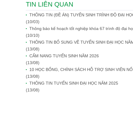
TIN LIÊN QUAN
THÔNG TIN (ĐỀ ÁN) TUYỂN SINH TRÌNH ĐỘ ĐẠI HỌ
(10/03)
Thông báo kế hoạch tốt nghiệp khóa 67 trình độ đại họ
(10/10)
THÔNG TIN BỔ SUNG VỀ TUYỂN SINH ĐẠI HỌC NĂM
(13/08)
CẨM NANG TUYỂN SINH NĂM 2026
(13/08)
10 HỌC BỔNG, CHÍNH SÁCH HỖ TRỢ SINH VIÊN NỔ
(13/08)
THÔNG TIN TUYỂN SINH ĐẠI HỌC NĂM 2025
(13/08)