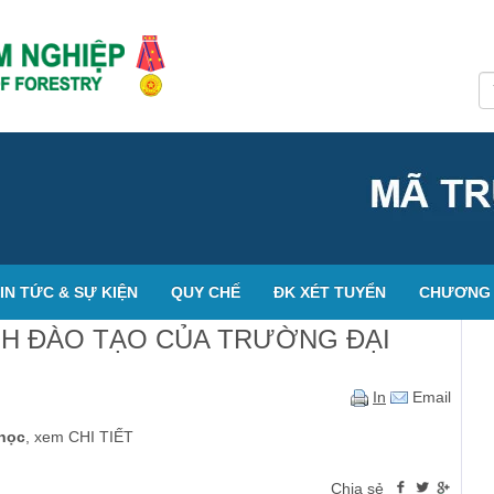
IN TỨC & SỰ KIỆN
QUY CHẾ
ĐK XÉT TUYỂN
CHƯƠNG 
H ĐÀO TẠO CỦA TRƯỜNG ĐẠI
In
Email
 học
, xem CHI TIẾT
Chia sẻ