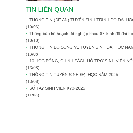
TIN LIÊN QUAN
THÔNG TIN (ĐỀ ÁN) TUYỂN SINH TRÌNH ĐỘ ĐẠI HỌ
(10/03)
Thông báo kế hoạch tốt nghiệp khóa 67 trình độ đại họ
(10/10)
THÔNG TIN BỔ SUNG VỀ TUYỂN SINH ĐẠI HỌC NĂM
(13/08)
10 HỌC BỔNG, CHÍNH SÁCH HỖ TRỢ SINH VIÊN NỔ
(13/08)
THÔNG TIN TUYỂN SINH ĐẠI HỌC NĂM 2025
(13/08)
SỔ TAY SINH VIÊN K70-2025
(11/08)