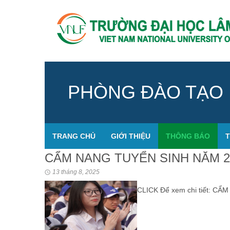
PHÒNG ĐÀO TẠO
TRANG CHỦ
GIỚI THIỆU
THÔNG BÁO
T
CẨM NANG TUYỂN SINH NĂM 2
13 tháng 8, 2025
CLICK Để xem chi tiết: C