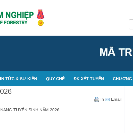
IN TỨC & SỰ KIỆN
QUY CHẾ
ĐK XÉT TUYỂN
CHƯƠNG 
026
In
Email
ẨM NANG TUYỂN SINH NĂM 2026