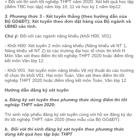
+ Đối với thí sinh tốt nghiệp THPT năm 2020: Xét kết quả học tập
(điểm TBC học tập) năm lớp 10, 11 và học kỳ 1 năm lớp12.
3. Phương thức 3 -
Xét tuyển thẳng (theo hướng dẫn của
Bộ GD&ĐT); Xét tuyển theo đơn đặt hàng của Bộ ngành và
UBND các tỉnh.
Chú ý:
Đối với các ngành năng khiếu (khối H00, V01):
- Khối H00: Xét tuyển 2 môn năng khiếu (Năng khiếu vẽ NT 1,
Năng khiếu vẽ NT 2) từ các trường đại học tổ chức thi khối H.
Môn Văn xét theo điểm thi tốt nghiệp THPT 2020 hoặc điểm tổng
kết môn Văn lớp 12.
- Khối V01: Xét tuyển môn năng khiếu Vẽ mỹ thuật do các trường
tổ chức thi khối V01. Hai môn Toán, Văn xét theo điểm thi tốt
nghiệp THPT 2020 hoặc điểm tổng kết môn Toán, Văn lớp 12.
Hướng dẫn đăng ký xét tuyển
a. Đăng ký xét tuyển theo phương thức dùng điểm thi tốt
nghiệp THPT năm 2020:
Thí sinh nộp phiếu đăng ký xét tuyển cùng với hồ sơ đăng ký dự
thi tốt nghiệp THPT năm 2020 (theo mẫu của Bộ GG&ĐT).
b. Đối với thí sinh đăng ký xét tuyển theo phương thức
dùng kết quả học tập bậc THPT