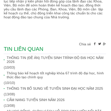
tục tiếp nhận ý kiến phản hồi đóng góp của lãnh đạo các Khoa,
Viện, Bộ môn để sớm hoàn thiện kế hoạch đào tạo; đồng thời
yêu cầu lãnh đạo các Phòng, Ban, Khoa, Viện, Bộ môn cần lập
kế hoạch cụ thể, chủ động triển khai công tác chuẩn bị cho các
hoạt động đào tạo chung của Nhà trường.
Chia sẻ
TIN LIÊN QUAN
THÔNG TIN (ĐỀ ÁN) TUYỂN SINH TRÌNH ĐỘ ĐẠI HỌC NĂM
2026
(10/03)
Thông báo kế hoạch tốt nghiệp khóa 67 trình độ đại học, hình
thức đào tạo chính quy
(10/10)
THÔNG TIN BỔ SUNG VỀ TUYỂN SINH ĐẠI HỌC NĂM 2025
(13/08)
CẨM NANG TUYỂN SINH NĂM 2026
(13/08)