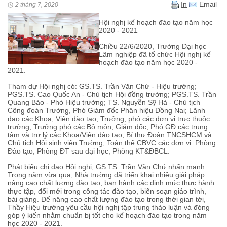
In
Email
2 tháng 7, 2020
Hội nghị kế hoạch đào tạo năm học
2020 - 2021
Chiều 22/6/2020, Trường Đại học
Lâm nghiệp đã tổ chức Hội nghị kế
hoạch đào tạo năm học 2020 -
2021.
Tham dự Hội nghị có: GS.TS. Trần Văn Chứ - Hiệu trưởng;
PGS.TS. Cao Quốc An - Chủ tịch Hội đồng trường; PGS.TS. Trần
Quang Bảo - Phó Hiệu trưởng; TS. Nguyễn Sỹ Hà - Chủ tịch
Công đoàn Trường, Phó Giám đốc Phân hiệu Đồng Nai; Lãnh
đạo các Khoa, Viện đào tạo; Trưởng, phó các đơn vị trực thuộc
trường; Trưởng phó các Bộ môn; Giám đốc, Phó GĐ các trung
tâm và trợ lý các Khoa/Viện đào tạo; Bí thư Đoàn TNCSHCM và
Chủ tịch Hội sinh viên Trường; Toàn thể CBVC các đơn vị: Phòng
Đào tạo, Phòng ĐT sau đại học, Phòng KT&ĐBCL.
Phát biểu chỉ đạo Hội nghị, GS.TS. Trần Văn Chứ nhấn mạnh:
Trong năm vừa qua, Nhà trường đã triển khai nhiều giải pháp
nâng cao chất lượng đào tạo, ban hành các định mức thực hành
thực tập, đổi mới trong công tác đào tạo, biên soạn giáo trình,
bài giảng. Để nâng cao chất lượng đào tạo trong thời gian tới,
Thầy Hiệu trưởng yêu cầu hội nghị tập trung thảo luận và đóng
góp ý kiến nhằm chuẩn bị tốt cho kế hoạch đào tạo trong năm
học 2020 - 2021.