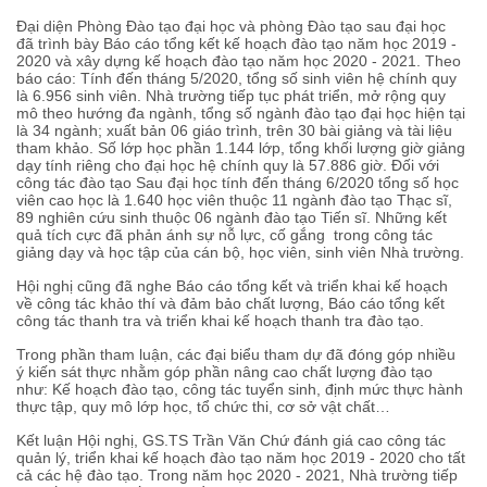
Đại diện Phòng Đào tạo đại học và phòng Đào tạo sau đại học
đã trình bày Báo cáo tổng kết kế hoạch đào tạo năm học 2019 -
2020 và xây dựng kế hoạch đào tạo năm học 2020 - 2021. Theo
báo cáo: Tính đến tháng 5/2020, tổng số sinh viên hệ chính quy
là 6.956 sinh viên. Nhà trường tiếp tục phát triển, mở rộng quy
mô theo hướng đa ngành, tổng số ngành đào tạo đại học hiện tại
là 34 ngành; xuất bản 06 giáo trình, trên 30 bài giảng và tài liệu
tham khảo. Số lớp học phần 1.144 lớp, tổng khối lượng giờ giảng
dạy tính riêng cho đại học hệ chính quy là 57.886 giờ. Đối với
công tác đào tạo Sau đại học tính đến tháng 6/2020 tổng số học
viên cao học là 1.640 học viên thuộc 11 ngành đào tạo Thạc sĩ,
89 nghiên cứu sinh thuộc 06 ngành đào tạo Tiến sĩ. Những kết
quả tích cực đã phản ánh sự nỗ lực, cố gắng trong công tác
giảng dạy và học tập của cán bộ, học viên, sinh viên Nhà trường.
Hội nghị cũng đã nghe Báo cáo tổng kết và triển khai kế hoạch
về công tác khảo thí và đảm bảo chất lượng, Báo cáo tổng kết
công tác thanh tra và triển khai kế hoạch thanh tra đào tạo.
Trong phần tham luận, các đại biểu tham dự đã đóng góp nhiều
ý kiến sát thực nhằm góp phần nâng cao chất lượng đào tạo
như: Kế hoạch đào tạo, công tác tuyển sinh, định mức thực hành
thực tập, quy mô lớp học, tổ chức thi, cơ sở vật chất…
Kết luận Hội nghị, GS.TS Trần Văn Chứ đánh giá cao công tác
quản lý, triển khai kế hoạch đào tạo năm học 2019 - 2020 cho tất
cả các hệ đào tạo. Trong năm học 2020 - 2021, Nhà trường tiếp