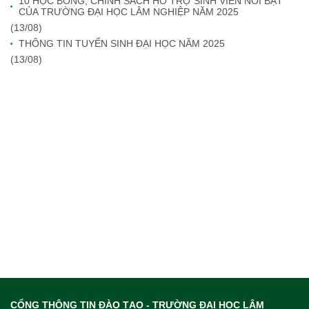
10 HỌC BỔNG, CHÍNH SÁCH HỖ TRỢ SINH VIÊN NỔI BẬT
CỦA TRƯỜNG ĐẠI HỌC LÂM NGHIỆP NĂM 2025
(13/08)
THÔNG TIN TUYỂN SINH ĐẠI HỌC NĂM 2025
(13/08)
CỔNG THÔNG TIN ĐÀO TẠO - TRƯỜNG ĐẠI HỌC LÂM