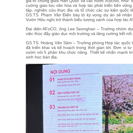
giá trị chung giữa Hàn Quốc và các nước ASEAN, như: t
cường giao lưu văn hóa và hợp tác phát triển bền vững
tập, nghiên cứu thực địa và tổ chức các sự kiện quốc
GS.TS. Phạm Văn Điển bày tỏ kỳ vọng dự án sẽ nhận 
Vườn Hữu nghị trở thành biểu tượng xanh của hợp tác 
Đại diện AFoCO, ông Lee Seonghan – Trưởng nhóm dự á
việc thúc đẩy giáo dục môi trường và tăng cường kết nối
GS.TS. Hoàng Văn Sâm – Trưởng phòng Hợp tác quốc tế,
đã triển khai và kế hoạch trong thời gian tới. Đơn vị t
vườn với 5 phân khu chức năng. Thiết kế nhấn mạnh tín
sinh học bản địa.