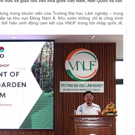
ên cứu và giao lưu văn hóa giữa Việt Nam, Hàn Quốc và các
ng trong khuôn viên của Trường Đại học Lâm nghiệp – trung
iệp tại khu vực Đông Nam Á. Khu vườn không chỉ là công trình
 thể hiện sinh động cam kết của VNUF trong hội nhập quốc tế,