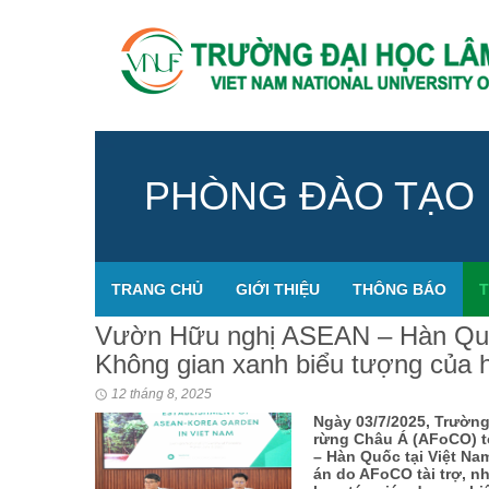
PHÒNG ĐÀO TẠO
TRANG CHỦ
GIỚI THIỆU
THÔNG BÁO
T
Vườn Hữu nghị ASEAN – Hàn Quốc
Không gian xanh biểu tượng của h
12 tháng 8, 2025
Ngày 03/7/2025, Trườn
rừng Châu Á (AFoCO) t
– Hàn Quốc tại Việt Na
án do AFoCO tài trợ, n