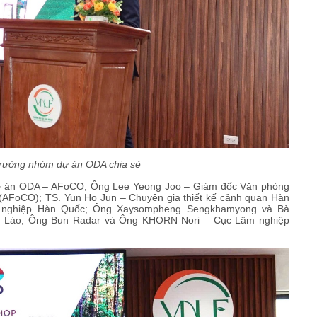
rưởng nhóm dự án ODA chia sẻ
Dự án ODA – AFoCO; Ông Lee Yeong Joo – Giám đốc Văn phòng
AFoCO); TS. Yun Ho Jun – Chuyên gia thiết kế cảnh quan Hàn
m nghiệp Hàn Quốc; Ông Xaysompheng Sengkhamyong và Bà
g Lào; Ông Bun Radar và Ông KHORN Nori – Cục Lâm nghiệp