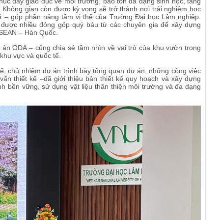
húc đẩy giáo dục về môi trường, bảo tồn đa dạng sinh học, tăng
. Không gian còn được kỳ vọng sẽ trở thành nơi trải nghiệm học
 tế – góp phần nâng tầm vị thế của Trường Đại học Lâm nghiệp.
được nhiều đóng góp quý báu từ các chuyên gia để xây dựng
ASEAN – Hàn Quốc.
n ODA – cũng chia sẻ tầm nhìn về vai trò của khu vườn trong
 khu vực và quốc tế.
 chủ nhiệm dự án trình bày tổng quan dự án, những công việc
ư vấn thiết kế –đã giới thiệu bản thiết kế quy hoạch và xây dựng
h bền vững, sử dụng vật liệu thân thiện môi trường và đa dạng