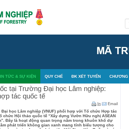
IN TỨC & SỰ KIỆN
QUY CHẾ
ĐK XÉT TUYỂN
CHƯƠNG 
 tại Trường Đại học Lâm nghiệp:
ợp tác quốc tế
In
Email
g Đại học Lâm nghiệp (VNUF) phối hợp với Tổ chức Hợp tác
ổ chức Hội thảo quốc tế “Xây dựng Vườn Hữu nghị ASEAN
m”. Đây là hoạt động quan trọng nằm trong khuôn khổ dự
hằm phát triển không gian xanh mang tính biểu tượng cho