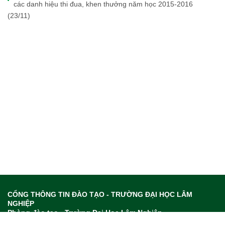
các danh hiệu thi đua, khen thưởng năm học 2015-2016
(23/11)
CỔNG THÔNG TIN ĐÀO TẠO - TRƯỜNG ĐẠI HỌC LÂM
NGHIỆP
Phòng đào tạo - Trường Đại Học Lâm Nghiệp
Địa chỉ: Trường Đại học Lâm nghiệp, Thị trấn Xuân Mai, huyện