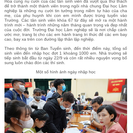
Hòa cùng nụ cười của các tân sinh viên đã vượt qua thử thách
để trở thành một thành viên trong ngôi nhà chung Đại học Lâm
nghiệp là những nụ cười tin tưởng trong niềm tự hào của cha
mẹ, của phụ huynh khi con em mình được trúng tuyển vào
Trường. Các tân sinh viên khóa 67 từ đây sẽ mở ra một hành
trình mới – hành trình những năm tháng quan trọng và đẹp nhất
của cuộc đời. Trường Đại học Lâm nghiệp sẽ là nơi chắp cánh
ước mơ, trang bị cho các em hành trang tri thức để các em bay
cao, bay xa trên con đường lập thân lập nghiệp.
Theo thông tin từ Ban Tuyển sinh, đến thời điểm này, tổng số
sinh viên đến nhập học đợt 1 khoảng 1000 em. Nhà trường sẽ
tiếp sinh bắt đầu từ ngày 22/9 và còn rất nhiều nguyện vọng bổ
sung luôn chào đón các thí sinh.
Một số hình ảnh ngày nhập học