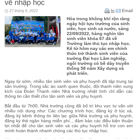
về nhập học
In
Email
27 tháng 9, 2022
Hòa trong không khí rộn ràng
ngày hội tựu trường của sinh
viên, học sinh cả nước, sáng
22/09/2022, hàng nghìn tân
sinh viên khóa 67 đã về
Trường làm thủ tục nhập học.
Kể từ hôm nay các em chính
thức trở thành sinh viên của
trường Đại học Lâm nghiệp,
ngôi trường có bề dày truyền
thống 58 năm Xây dựng và
phát triển.
Ngay từ sớm, nhiều tân sinh viên và phụ huynh đã tập trung tại
sân trường. Trong sắc áo xanh quen thuộc, đội thanh niên xung
kích của Đoàn Thanh niên Nhà trường nhiệt tình chỉ dẫn các
thông tin cần thiết cho tân sinh viên và phụ huynh.
Bắt đầu từ 7h00, Nhà trường cũng đã bố trí khu vực tư vấn với
nhiều nội dung như: Các chương trình học, đăng ký ở túc xá,
đăng ký kênh thông tin liên lạc giữa Nhà trường và phụ huynh,
đăng ký thẻ ngân hàng miễn phí.., đảm bảo các điều kiện thuận
lợi nhất để cho tân sinh viên và các phụ huynh hỗ trợ con em
mình hoàn thành nhanh chóng các thủ tục nhập học.