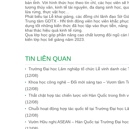
bàn tỉnh. Với hình thức học theo tín chỉ, các học viên sẽ
tượng thủy văn, kinh tế tài nguyên, đa dạng sinh học, qu
lửa rừng, thực vật học…
Phát biểu tại Lễ khai giảng, các đồng chí lãnh đạo Sở G
Trung tâm GDTX - HN tỉnh động viên học viên khắc phục k
dụng tốt những kiến thức đã học tập vào thực tiễn, nân
khai thác hiệu quả kinh tế rừng.
Qua lớp học góp phần nâng cao chất lượng đội ngũ cán 
kiến lớp học bế giảng năm 2023.
TIN LIÊN QUAN
Trường Đại học Lâm nghiệp tổ chức Lễ vinh danh các Tâ
(12/08)
Khoa học công nghệ – Đổi mới sáng tạo – Vươn tầm Tr
(12/08)
Thắt chặt hợp tác chiến lược với Hàn Quốc trong lĩnh 
(12/08)
Chuỗi hoạt động hợp tác quốc tế tại Trường Đại học 
(12/08)
Vườn Hữu nghị ASEAN – Hàn Quốc tại Trường Đại học 
(12/08)