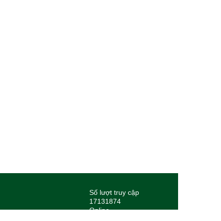
Số lượt truy cập
17131874
Online
746