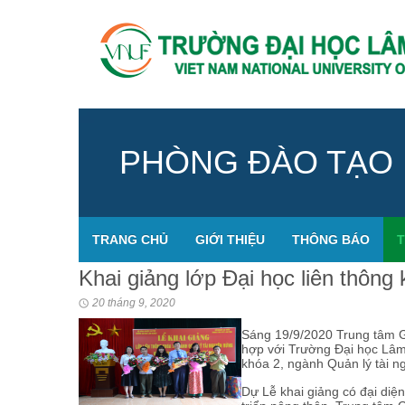
PHÒNG ĐÀO TẠO
TRANG CHỦ
GIỚI THIỆU
THÔNG BÁO
T
Khai giảng lớp Đại học liên thông
20 tháng 9, 2020
Sáng 19/9/2020 Trung tâm G
hợp với Trường Đại học Lâm 
khóa 2, ngành Quản lý tài n
Dự Lễ khai giảng có đại diệ