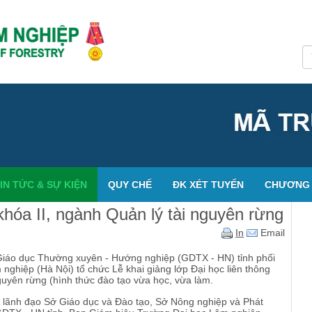
IN TỨC & SỰ KIỆN
QUY CHẾ
ĐK XÉT TUYỂN
CHƯƠNG 
 khóa II, ngành Quản lý tài nguyên rừng
In
Email
iáo dục Thường xuyên - Hướng nghiệp (GDTX - HN) tỉnh phối
nghiệp (Hà Nội) tổ chức Lễ khai giảng lớp Đại học liên thông
guyên rừng (hình thức đào tạo vừa học, vừa làm.
n lãnh đạo Sở Giáo dục và Đào tạo, Sở Nông nghiệp và Phát