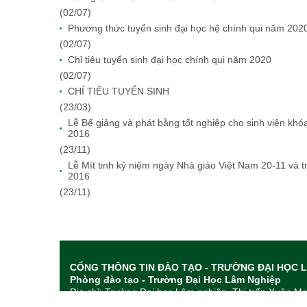
(02/07)
Phương thức tuyển sinh đại học hệ chính qui năm 202
(02/07)
Chỉ tiêu tuyển sinh đại học chính qui năm 2020
(02/07)
CHỈ TIÊU TUYỂN SINH
(23/03)
Lễ Bế giảng và phát bằng tốt nghiệp cho sinh viên khó
2016
(23/11)
Lễ Mít tinh kỷ niệm ngày Nhà giáo Việt Nam 20-11 và 
2016
(23/11)
CỔNG THÔNG TIN ĐÀO TẠO - TRƯỜNG ĐẠI HỌC 
Phòng đào tạo - Trường Đại Học Lâm Nghiệp
Địa chỉ: Trường Đại học Lâm nghiệp, Thị trấn Xuân M
Tel: 024.33840440 - 024.33840707 - Fax:024 33.840.0