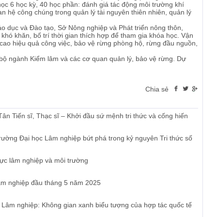
 học 6 học kỳ, 40 học phần: đánh giá tác động môi trường khí
an hệ công chúng trong quản lý tài nguyên thiên nhiên, quản lý
iáo dục và Đào tạo, Sở Nông nghiệp và Phát triển nông thôn,
hó khăn, bố trí thời gian thích hợp để tham gia khóa học. Vận
g cao hiệu quả công việc, bảo vệ rừng phòng hộ, rừng đầu nguồn,
bộ ngành Kiểm lâm và các cơ quan quản lý, bảo vệ rừng. Dự
Chia sẻ
n Tiến sĩ, Thạc sĩ – Khởi đầu sứ mệnh tri thức và cống hiến
ường Đại học Lâm nghiệp bứt phá trong kỷ nguyên Tri thức số
vực lâm nghiệp và môi trường
Lâm nghiệp đầu tháng 5 năm 2025
Lâm nghiệp: Không gian xanh biểu tượng của hợp tác quốc tế