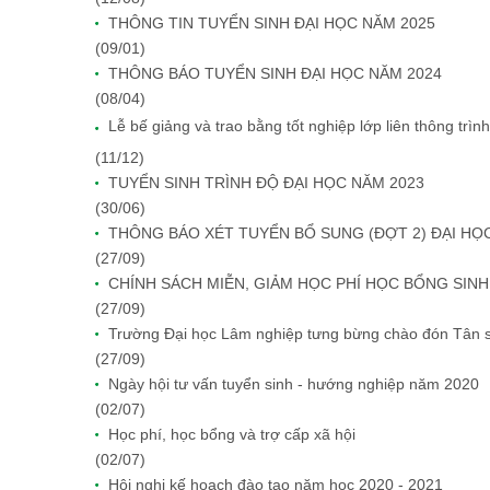
THÔNG TIN TUYỂN SINH ĐẠI HỌC NĂM 2025
(09/01)
THÔNG BÁO TUYỂN SINH ĐẠI HỌC NĂM 2024
(08/04)
Lễ bế giảng và trao bằng tốt nghiệp lớp liên thông trìn
(11/12)
TUYỂN SINH TRÌNH ĐỘ ĐẠI HỌC NĂM 2023
(30/06)
THÔNG BÁO XÉT TUYỂN BỔ SUNG (ĐỢT 2) ĐẠI HỌ
(27/09)
CHÍNH SÁCH MIỄN, GIẢM HỌC PHÍ HỌC BỔNG SINH
(27/09)
Trường Đại học Lâm nghiệp tưng bừng chào đón Tân s
(27/09)
Ngày hội tư vấn tuyển sinh - hướng nghiệp năm 2020
(02/07)
Học phí, học bổng và trợ cấp xã hội
(02/07)
Hội nghị kế hoạch đào tạo năm học 2020 - 2021