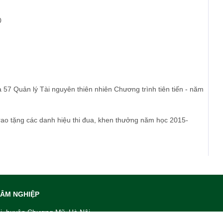
0
a 57 Quản lý Tài nguyên thiên nhiên Chương trình tiên tiến - năm
trao tặng các danh hiệu thi đua, khen thưởng năm học 2015-
LÂM NGHIỆP
ai, huyện Chương Mỹ, Hà Nội
63 - Email:
daotaovnuf@gmail.com