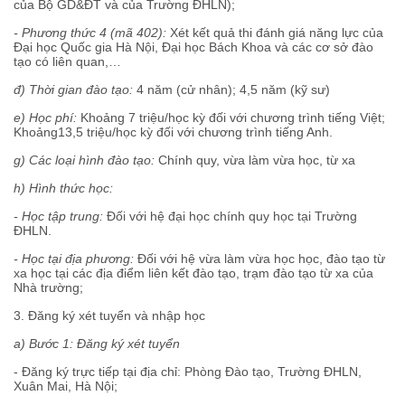
của Bộ GD&ĐT và của Trường ĐHLN);
- Phương thức 4
(mã 402)
:
Xét kết quả thi đánh giá năng lực của
Đại học Quốc gia Hà Nội, Đại học Bách Khoa và các cơ sở đào
tạo có liên quan,…
đ) Thời
gian đào tạo:
4 năm (cử nhân); 4,5 năm (kỹ sư)
e) Học phí:
Khoảng 7 triệu/học kỳ đối với chương trình tiếng Việt;
Khoảng13,5 triệu/học kỳ đối với chương trình tiếng Anh.
g) Các loại hình đào tạo:
Chính quy, vừa làm vừa học, từ xa
h) Hình thức học:
- Học tập trung:
Đối với hệ đại học chính quy học tại Trường
ĐHLN.
- Học tại địa phương:
Đối với hệ vừa làm vừa học học, đào tạo từ
xa học tại các địa điểm liên kết đào tạo, trạm đào tạo từ xa của
Nhà trường;
3. Đăng ký xét tuyển và nhập học
a) Bước 1: Đăng ký xét tuyển
- Đăng ký trực tiếp tại địa chỉ: Phòng Đào tạo, Trường ĐHLN,
Xuân Mai, Hà Nội;