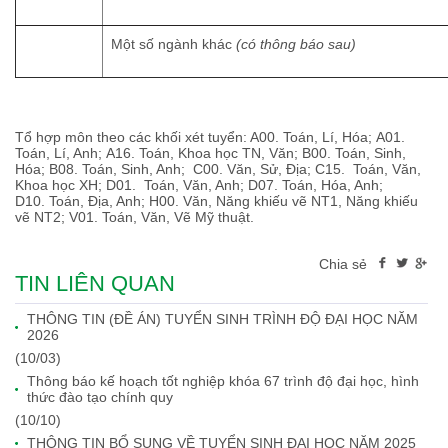
Một số ngành khác
(có thông báo sau)
Tổ hợp môn theo các khối xét tuyển: A00. Toán, Lí, Hóa; A01.
Toán, Lí, Anh; A16. Toán, Khoa học TN, Văn; B00. Toán, Sinh,
Hóa; B08. Toán, Sinh, Anh; C00. Văn, Sử, Địa; C15. Toán, Văn,
Khoa học XH; D01. Toán, Văn, Anh; D07. Toán, Hóa, Anh;
D10. Toán, Địa, Anh; H00. Văn, Năng khiếu vẽ NT1, Năng khiếu
vẽ NT2; V01. Toán, Văn, Vẽ Mỹ thuật.
Chia sẻ
TIN LIÊN QUAN
THÔNG TIN (ĐỀ ÁN) TUYỂN SINH TRÌNH ĐỘ ĐẠI HỌC NĂM
2026
(10/03)
Thông báo kế hoạch tốt nghiệp khóa 67 trình độ đại học, hình
thức đào tạo chính quy
(10/10)
THÔNG TIN BỔ SUNG VỀ TUYỂN SINH ĐẠI HỌC NĂM 2025