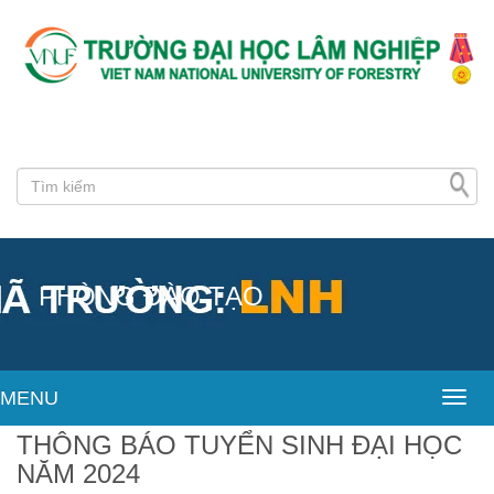
PHÒNG ĐÀO TẠO
MENU
Toggl
THÔNG BÁO TUYỂN SINH ĐẠI HỌC
NĂM 2024