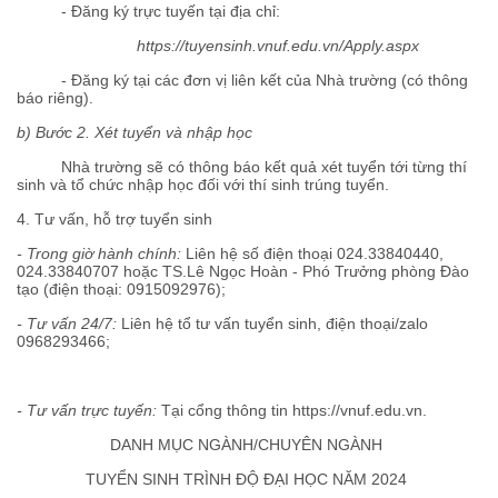
- Đăng ký trực tuyến tại địa chỉ:
https://tuyensinh.vnuf.edu.vn/Apply.aspx
- Đăng ký tại các đơn vị liên kết của Nhà trường (có thông
báo riêng).
b) Bước 2. Xét tuyển và nhập học
Nhà trường sẽ có thông báo kết quả xét tuyển tới từng thí
sinh và tổ chức nhập học đối với thí sinh trúng tuyển.
4. Tư vấn, hỗ trợ tuyển sinh
- Trong giờ hành chính:
Liên hệ số điện thoại 024.33840440,
024.33840707 hoặc TS.Lê Ngọc Hoàn - Phó Trưởng phòng Đào
tạo (điện thoại: 0915092976);
- Tư vấn 24/7:
Liên hệ tổ tư vấn tuyển sinh, điện thoại/zalo
0968293466;
-
Tư vấn trực tuyến:
Tại cổng thông tin https://vnuf.edu.vn.
DANH MỤC NGÀNH/CHUYÊN NGÀNH
TUYỂN SINH TRÌNH ĐỘ ĐẠI HỌC NĂM 2024